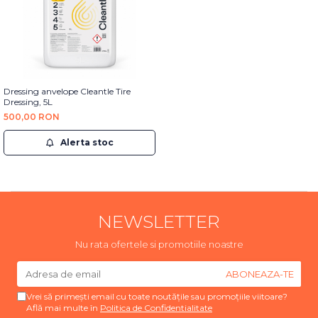
Dressing anvelope Cleantle Tire
Dressing, 5L
500,00 RON
Alerta stoc
NEWSLETTER
Nu rata ofertele si promotiile noastre
Vrei să primești email cu toate noutățile sau promoțiile viitoare?
Află mai multe în
Politica de Confidentialitate