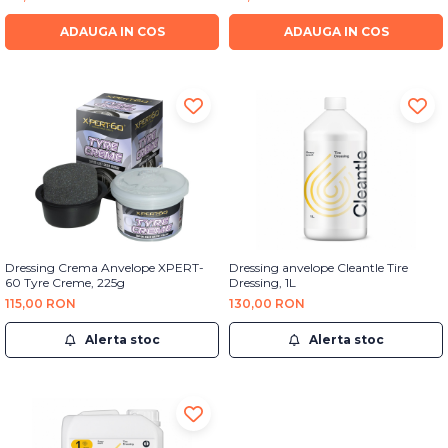
Bureti Abrazivi
Accesorii si Consumabile
Ceara
ADAUGA IN COS
ADAUGA IN COS
Discuri Abrazive
Sealant
Role Abrazive
Accesorii
Consumabile
Manusi spalare
Scule si Echipamente
Prosoape uscare
Pistoale Vopsitorie
Lavete
Masini de Slefuit
Aplicatoare
Echipamente
Altele
Dressing Crema Anvelope XPERT-
Dressing anvelope Cleantle Tire
60 Tyre Creme, 225g
Dressing, 1L
115,00 RON
130,00 RON
Alerta stoc
Alerta stoc