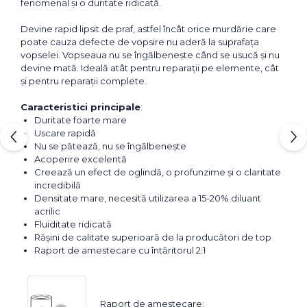
fenomenal și o duritate ridicată.
Devine rapid lipsit de praf, astfel încât orice murdărie care
poate cauza defecte de vopsire nu aderă la suprafața
vopselei. Vopseaua nu se îngălbenește când se usucă și nu
devine mată. Ideală atât pentru reparații pe elemente, cât
și pentru reparații complete.
Caracteristici principale
:
Duritate foarte mare
Uscare rapidă
Nu se pătează, nu se îngălbenește
Acoperire excelentă
Creează un efect de oglindă, o profunzime și o claritate
incredibilă
Densitate mare, necesită utilizarea a 15-20% diluant
acrilic
Fluiditate ridicată
Rășini de calitate superioară de la producători de top
Raport de amestecare cu întăritorul 2:1
Raport de amestecare: