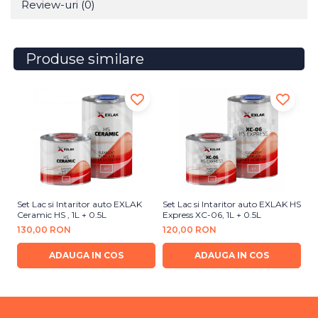
Review-uri
(0)
Produse similare
Set Lac si Intaritor auto EXLAK
Set Lac si Intaritor auto EXLAK HS
Se
Ceramic HS , 1L + 0.5L
Express XC-06, 1L + 0.5L
Cr
130,00 RON
120,00 RON
1
ADAUGA IN COS
ADAUGA IN COS