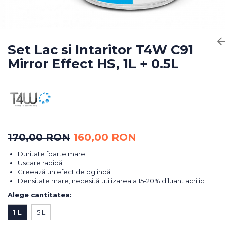
Bureti Abrazivi
Accesorii si Consumabile
Ceara
Discuri Abrazive
Sealant
Role Abrazive
Accesorii
Consumabile
Set Lac si Intaritor T4W C91
Manusi spalare
Mirror Effect HS, 1L + 0.5L
Scule si Echipamente
Prosoape uscare
Pistoale Vopsitorie
Lavete
Masini de Slefuit
Aplicatoare
Echipamente
Altele
170,00 RON
160,00 RON
Duritate foarte mare
Uscare rapidă
Creează un efect de oglindă
Densitate mare, necesită utilizarea a 15-20% diluant acrilic
Alege cantitatea
:
1 L
5 L