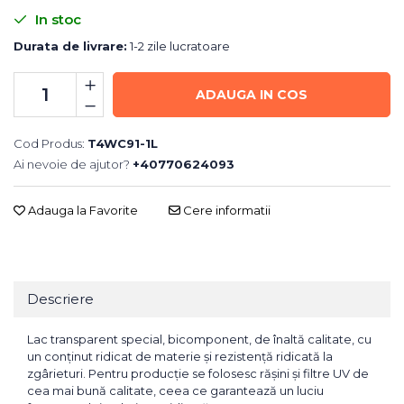
In stoc
Durata de livrare:
1-2 zile lucratoare
ADAUGA IN COS
Cod Produs:
T4WC91-1L
Ai nevoie de ajutor?
+40770624093
Adauga la Favorite
Cere informatii
Descriere
Lac transparent special, bicomponent, de înaltă calitate, cu
un conținut ridicat de materie și rezistență ridicată la
zgârieturi. Pentru producție se folosesc rășini și filtre UV de
cea mai bună calitate, ceea ce garantează un luciu